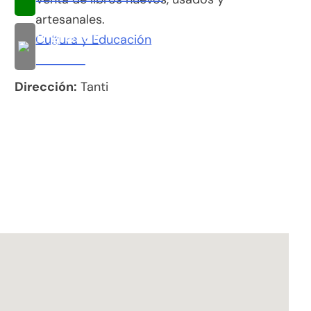
artesanales.
Ingresar
Cultura y Educación
al sitio
Dirección:
Tanti