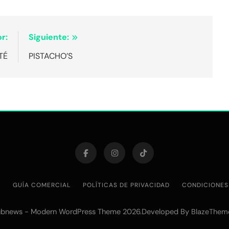
r:
Siguiente:
TÉ
PISTACHO’S
P
GUÍA COMERCIAL
POLÍTICAS DE PRIVACIDAD
CONDICIONES
bnews - Modern WordPress Theme 2026.Developed By
BlazeThem