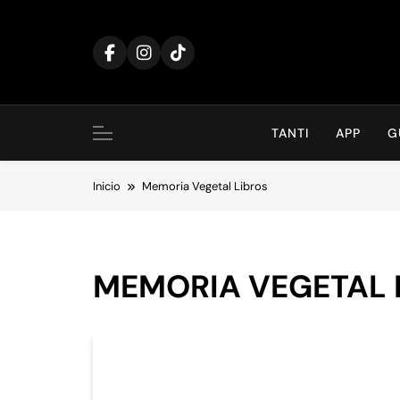
Saltar
al
contenido
TANTI
APP
G
Inicio
Memoria Vegetal Libros
MEMORIA VEGETAL 