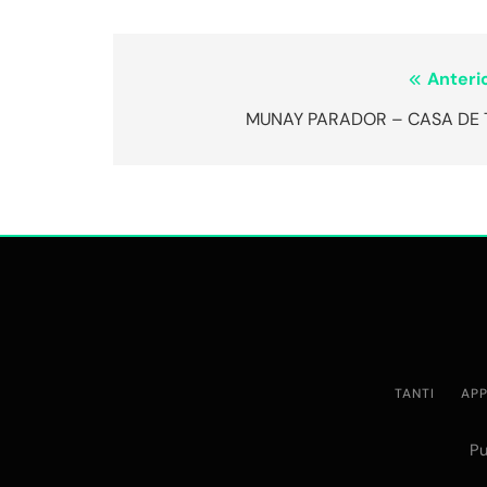
Navegación
Anterio
de
MUNAY PARADOR – CASA DE 
entradas
TANTI
AP
Pu