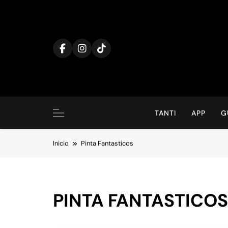
Saltar
al
contenido
TANTI
APP
G
Inicio
Pinta Fantasticos
PINTA FANTASTICOS