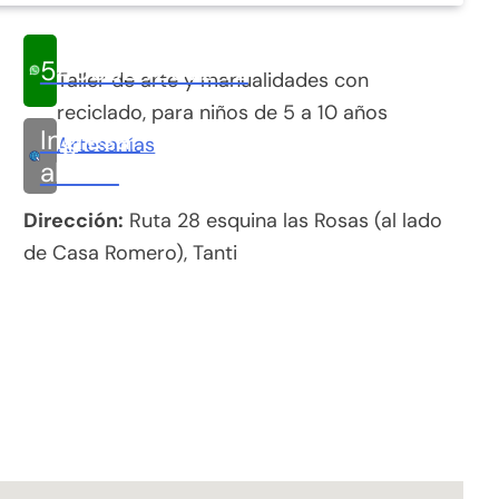
5493624207242
Taller de arte y manualidades con
reciclado, para niños de 5 a 10 años
Ingresar
Artesanías
al sitio
Dirección:
Ruta 28 esquina las Rosas (al lado
de Casa Romero), Tanti