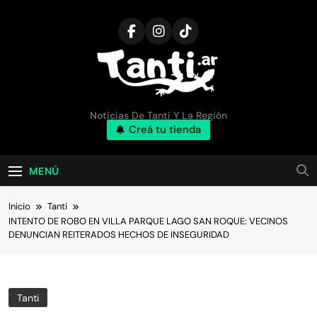
Saltar
al
contenido
TANTI.AR
Noticias De Tanti Y La Región
Creá tu tienda
MENÚ
Inicio
Tanti
INTENTO DE ROBO EN VILLA PARQUE LAGO SAN ROQUE: VECINOS
DENUNCIAN REITERADOS HECHOS DE INSEGURIDAD
Tanti